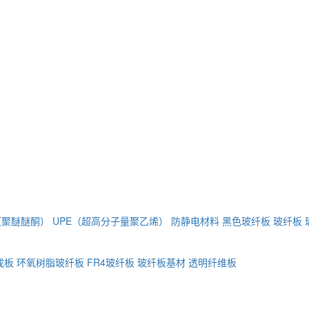
（聚醚醚酮）
UPE（超高分子量聚乙烯）
防静电材料
黑色玻纤板
玻纤板
成板
环氧树脂玻纤板
FR4玻纤板
玻纤板基材
透明纤维板