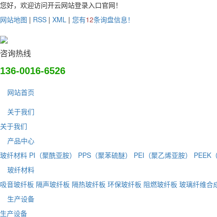
您好，欢迎访问开云网站登录入口官网！
网站地图
|
RSS
|
XML
|
您有
12
条询盘信息！
咨询热线
136-0016-6526
网站首页
关于我们
关于我们
产品中心
玻纤材料
PI（聚酰亚胺）
PPS（聚苯硫醚）
PEI（聚乙烯亚胺）
PEEK
玻纤材料
吸音玻纤板
隔声玻纤板
隔热玻纤板
环保玻纤板
阻燃玻纤板
玻璃纤维合
生产设备
生产设备